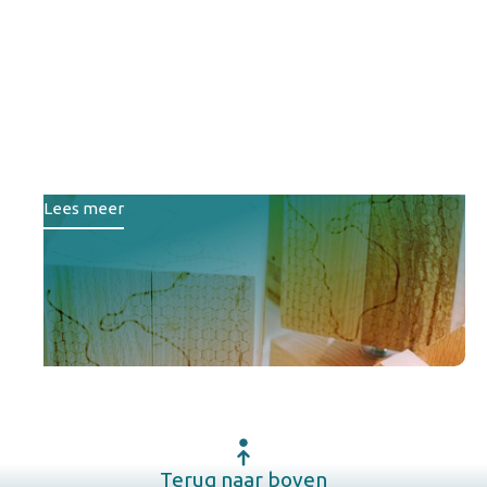
Lefier, Wold & Waard en
Destion winnen
duurzaamheidsprijs
woningcorporaties 2025
Lees meer
Terug naar boven