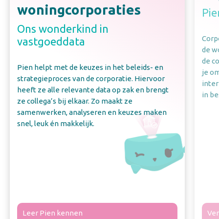
woningcorporaties
Pie
Ons wonderkind in
Corpo
vastgoeddata
de w
de c
Pien helpt met de keuzes in het beleids- en
je o
strategieproces van de corporatie. Hiervoor
inte
heeft ze alle relevante data op zak en brengt
in be
ze collega’s bij elkaar. Zo maakt ze
samenwerken, analyseren en keuzes maken
snel, leuk én makkelijk.
Leer Pien kennen
Ver