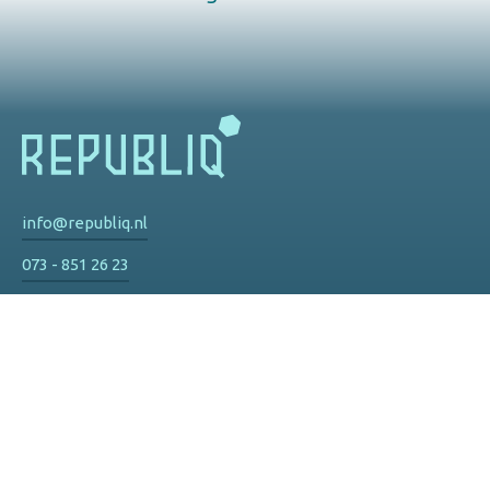
info@republiq.nl
073 - 851 26 23
Privacy
De Watertoren
Hinthamereinde 73 d
5211 PM 's-Hertogenbosch
Route
Olympisch Stadion