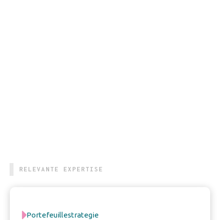
Andere uitspraak
Ontmoet de rest van het team
RELEVANTE EXPERTISE
Portefeuillestrategie