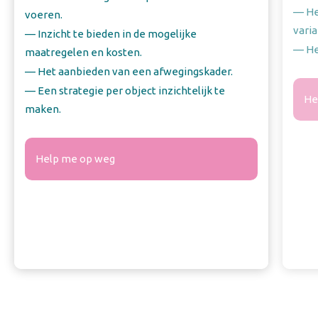
— He
voeren.
vari
— Inzicht te bieden in de mogelijke
— He
maatregelen en kosten.
— Het aanbieden van een afwegingskader.
— Een strategie per object inzichtelijk te
He
maken.
Help me op weg