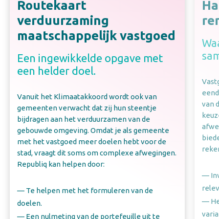
Routekaart
Ha
verduurzaming
re
maatschappelijk vastgoed
Waa
sa
Een ingewikkelde opgave met
een helder doel.
Vast
eend
Vanuit het Klimaatakkoord wordt ook van
van 
gemeenten verwacht dat zij hun steentje
keuz
bijdragen aan het verduurzamen van de
afwe
gebouwde omgeving. Omdat je als gemeente
bied
met het vastgoed meer doelen hebt voor de
reke
stad, vraagt dit soms om complexe afwegingen.
Republiq kan helpen door:
— In
rele
— Te helpen met het formuleren van de
— He
doelen.
varia
— Een nulmeting van de portefeuille uit te