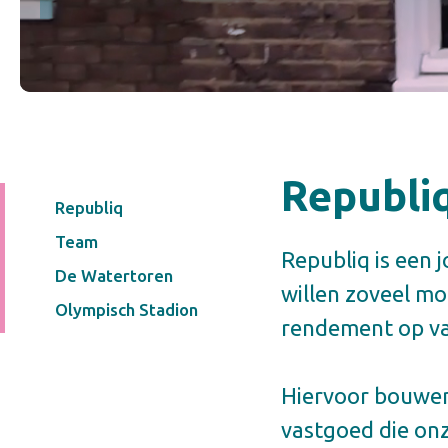
Republi
Republiq
Team
Republiq is een j
De Watertoren
willen zoveel mo
Olympisch Stadion
rendement op va
Hiervoor bouwen 
vastgoed die on