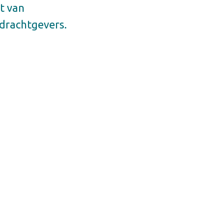
t van
drachtgevers.