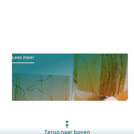
Lefier, Wold & Waard en
Destion winnen
duurzaamheidsprijs
woningcorporaties 2025
Lees meer
Terug naar boven