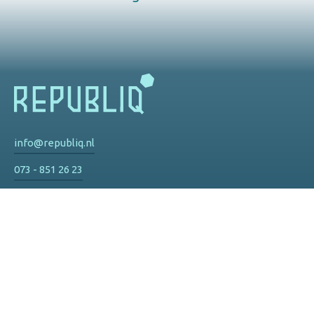
info@republiq.nl
073 - 851 26 23
Privacy
De Watertoren
Hinthamereinde 73 d
5211 PM 's-Hertogenbosch
Route
Olympisch Stadion