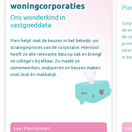
woningcorporaties
Pie
Ons wonderkind in
Corpo
vastgoeddata
de w
de c
Pien helpt met de keuzes in het beleids- en
je o
strategieproces van de corporatie. Hiervoor
inte
heeft ze alle relevante data op zak en brengt
in be
ze collega’s bij elkaar. Zo maakt ze
samenwerken, analyseren en keuzes maken
snel, leuk én makkelijk.
Leer Pien kennen
Ver