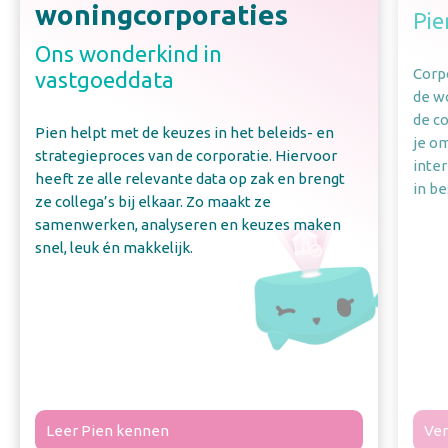
woningcorporaties
Pie
Ons wonderkind in
Corpo
vastgoeddata
de w
de c
Pien helpt met de keuzes in het beleids- en
je o
strategieproces van de corporatie. Hiervoor
inte
heeft ze alle relevante data op zak en brengt
in be
ze collega’s bij elkaar. Zo maakt ze
samenwerken, analyseren en keuzes maken
snel, leuk én makkelijk.
Leer Pien kennen
Ver