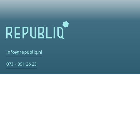
info@republiq.nl
073 - 851 26 23
Privacy
De Watertoren
Hinthamereinde 73 d
5211 PM 's-Hertogenbosch
Route
Olympisch Stadion
Olympisch Stadion 3