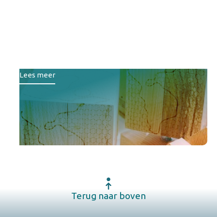
Lefier, Wold & Waard en
Destion winnen
duurzaamheidsprijs
woningcorporaties 2025
Lees meer
Terug naar boven