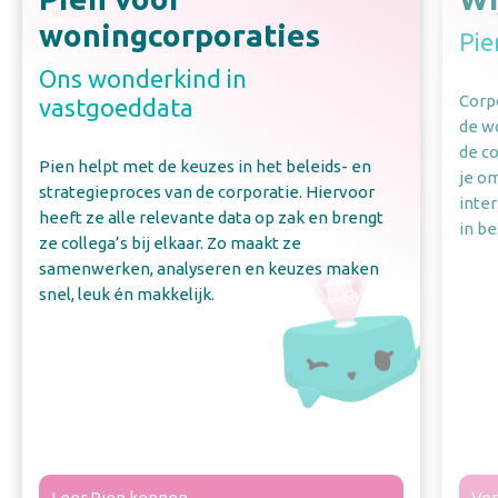
woningcorporaties
Pie
Ons wonderkind in
Corpo
vastgoeddata
de w
de c
Pien helpt met de keuzes in het beleids- en
je o
strategieproces van de corporatie. Hiervoor
inte
heeft ze alle relevante data op zak en brengt
in be
ze collega’s bij elkaar. Zo maakt ze
samenwerken, analyseren en keuzes maken
snel, leuk én makkelijk.
Leer Pien kennen
Ver