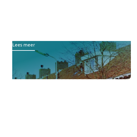
Wonen): Van inzicht naar
impact door een
toekomstbestendige
portefeuillestrategie
Lees meer
Van losse projecten naar
een gezamenlijke koers:
Samen slim sturen op
onderwijshuisvesting