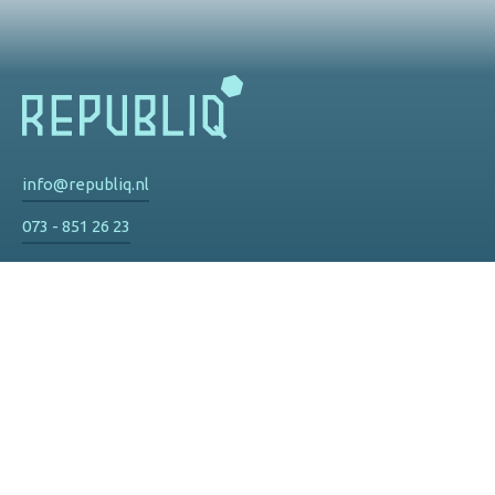
info@republiq.nl
073 - 851 26 23
Privacy
De Watertoren
Hinthamereinde 73 d
5211 PM 's-Hertogenbosch
Route
Olympisch Stadion
Olympisch Stadion 3