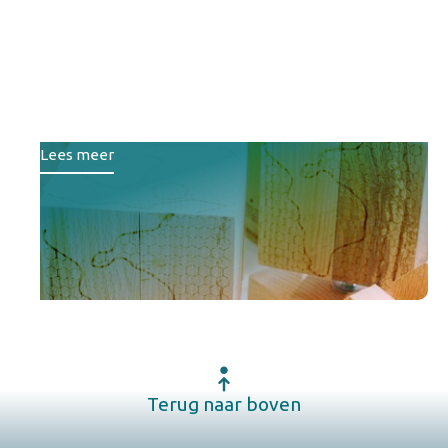
Lefier, Wold & Waard en
Destion winnen
duurzaamheidsprijs
woningcorporaties 2025
Lees meer
Terug naar boven