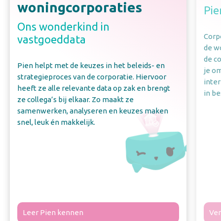
woningcorporaties
Pie
Ons wonderkind in
Corpo
vastgoeddata
de w
de c
Pien helpt met de keuzes in het beleids- en
je o
strategieproces van de corporatie. Hiervoor
inte
heeft ze alle relevante data op zak en brengt
in be
ze collega’s bij elkaar. Zo maakt ze
samenwerken, analyseren en keuzes maken
snel, leuk én makkelijk.
Leer Pien kennen
Ver