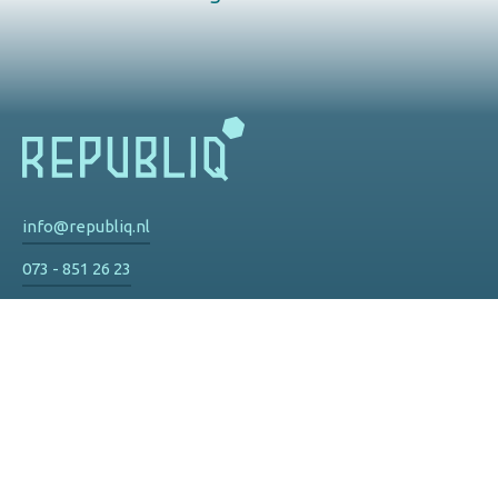
info@republiq.nl
073 - 851 26 23
Privacy
De Watertoren
Hinthamereinde 73 d
5211 PM 's-Hertogenbosch
Route
Olympisch Stadion