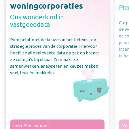
woningcorporaties
Pie
Ons wonderkind in
Corpo
vastgoeddata
de w
de c
Pien helpt met de keuzes in het beleids- en
je o
strategieproces van de corporatie. Hiervoor
inte
heeft ze alle relevante data op zak en brengt
in be
ze collega’s bij elkaar. Zo maakt ze
samenwerken, analyseren en keuzes maken
snel, leuk én makkelijk.
Leer Pien kennen
Ver