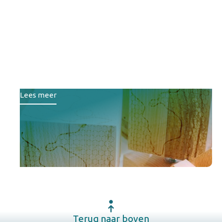
Lefier, Wold & Waard en
Destion winnen
duurzaamheidsprijs
woningcorporaties 2025
Lees meer
Terug naar boven